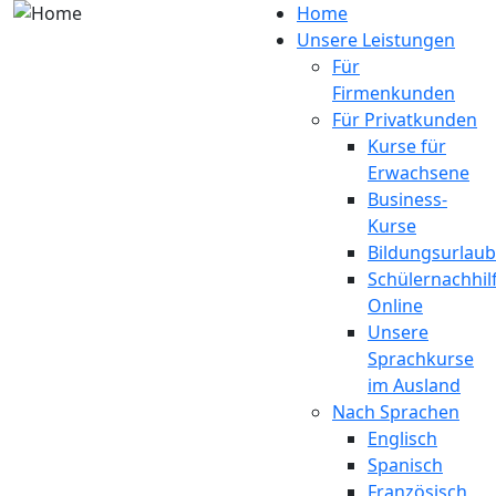
Direkt zum Inhalt
Home
Unsere Leistungen
Für
Firmenkunden
Für Privatkunden
Kurse für
Erwachsene
Business-
Kurse
Bildungsurlaub
Schülernachhil
Online
Unsere
Sprachkurse
im Ausland
Nach Sprachen
Englisch
Spanisch
Französisch