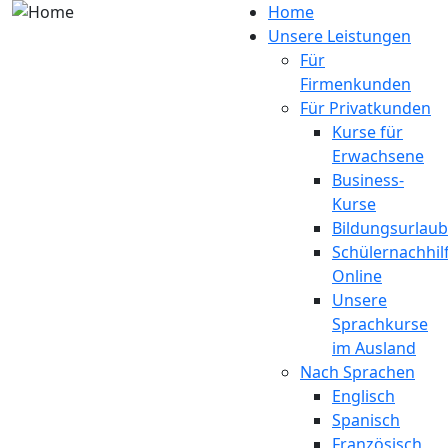
Direkt zum Inhalt
Home
Unsere Leistungen
Für
Firmenkunden
Für Privatkunden
Kurse für
Erwachsene
Business-
Kurse
Bildungsurlaub
Schülernachhil
Online
Unsere
Sprachkurse
im Ausland
Nach Sprachen
Englisch
Spanisch
Französisch