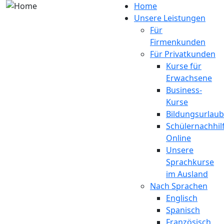
Direkt zum Inhalt
Home
Unsere Leistungen
Für
Firmenkunden
Für Privatkunden
Kurse für
Erwachsene
Business-
Kurse
Bildungsurlaub
Schülernachhil
Online
Unsere
Sprachkurse
im Ausland
Nach Sprachen
Englisch
Spanisch
Französisch