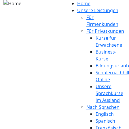
Direkt zum Inhalt
Home
Unsere Leistungen
Für
Firmenkunden
Für Privatkunden
Kurse für
Erwachsene
Business-
Kurse
Bildungsurlaub
Schülernachhil
Online
Unsere
Sprachkurse
im Ausland
Nach Sprachen
Englisch
Spanisch
Französisch